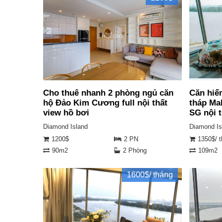
Cho thuê nhanh 2 phòng ngủ căn
Căn hiế
hộ Đảo Kim Cương full nội thất
tháp Ma
view hồ bơi
SG nội 
Diamond Island
Diamond Is
1200$
2 PN
1350$/ 
90m2
2 Phòng
109m2
1600$/ tháng