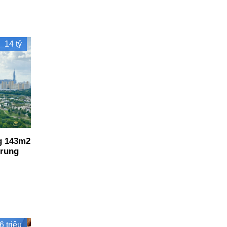
14 tỷ
g 143m2
trung
6 triệu