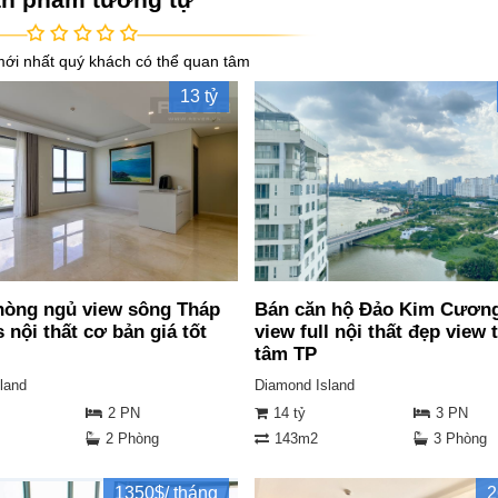
ới nhất quý khách có thể quan tâm
13 tỷ
hòng ngủ view sông Tháp
Bán căn hộ Đảo Kim Cươn
 nội thất cơ bản giá tốt
view full nội thất đẹp view 
tâm TP
land
Diamond Island
2 PN
14 tỷ
3 PN
2 Phòng
143m2
3 Phòng
1350$/ tháng
2