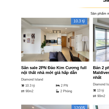
Sản phấm m
10.3 tỷ
Săn sale 2PN Đảo Kim Cương full
Bán 2 p
nội thất nhà mới giá hấp dẫn
Maldives
nhất
Diamond Island
Diamond Is
10.3 tỷ
2 PN
13 tỷ
90m2
2 Phòng
90m2
1200$