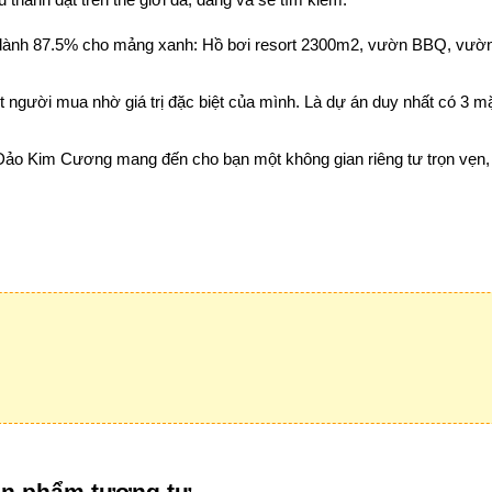
 dành 87.5% cho mảng xanh: Hồ bơi resort 2300m2, vườn BBQ, vườn
út người mua nhờ giá trị đặc biệt của mình. Là dự án duy nhất có 3 mặ
, Đảo Kim Cương mang đến cho bạn một không gian riêng tư trọn vẹn,
n phẩm tương tự