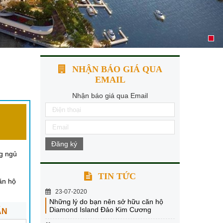
NHẬN BÁO GIÁ QUA
EMAIL
Nhận báo giá qua Email
Đăng ký
g ngủ
TIN TỨC
ăn hộ
23-07-2020
Những lý do bạn nên sở hữu căn hộ
Diamond Island Đảo Kim Cương
ẤN