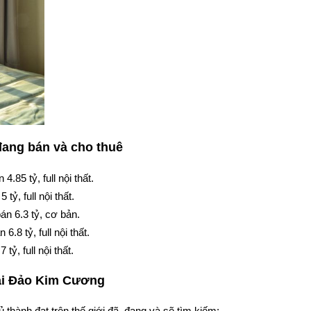
ang bán và cho thuê
.85 tỷ, full nội thất.
ỷ, full nội thất.
án 6.3 tỷ, cơ bản.
.8 tỷ, full nội thất.
ỷ, full nội thất.
tại Đảo Kim Cương
thành đạt trên thế giới đã, đang và sẽ tìm kiếm: