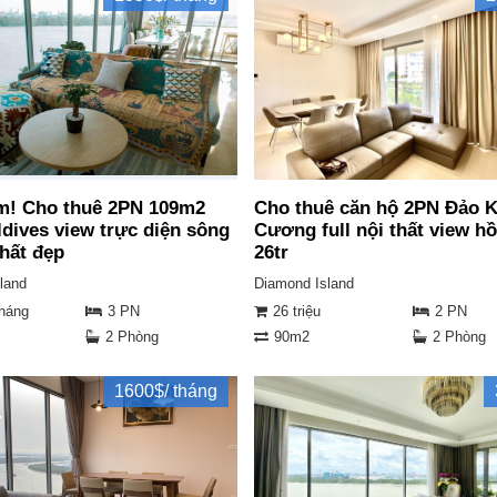
m! Cho thuê 2PN 109m2
Cho thuê căn hộ 2PN Đảo 
ldives view trực diện sông
Cương full nội thất view hồ
thất đẹp
26tr
land
Diamond Island
tháng
3 PN
26 triệu
2 PN
2 Phòng
90m2
2 Phòng
1600$/ tháng