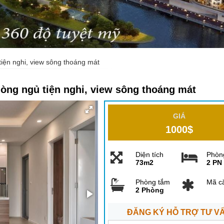
iện nghi, view sông thoáng mát
òng ngủ tiện nghi, view sông thoáng mát
GIÁ
1000$
Diện tích
Phòn
73m2
2 PN
Phòng tắm
Mã c
2 Phòng
ĐĂNG KÝ HỖ TRỢ TƯ V