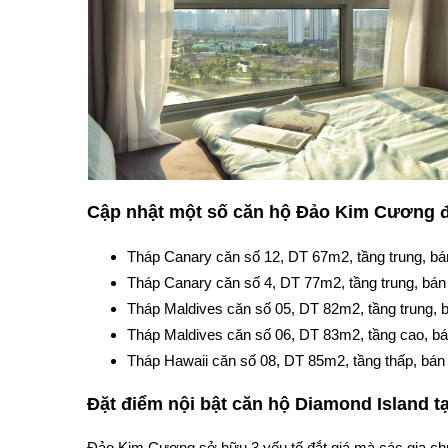
Cập nhật một số căn hộ Đảo Kim Cương đ
Tháp Canary căn số 12, DT 67m2, tầng trung, bán 4
Tháp Canary căn số 4, DT 77m2, tầng trung, bán 5 t
Tháp Maldives căn số 05, DT 82m2, tầng trung, b
Tháp Maldives căn số 06, DT 83m2, tầng cao, bán 6
Tháp Hawaii căn số 08, DT 85m2, tầng thấp, bán 7 t
Đặt điểm nội bật căn hộ Diamond Island 
Đảo Kim Cương sở hữu 3 yếu tố đắt giá mà các gia chủ 