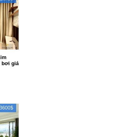
Kim
 bơi giá
3600$