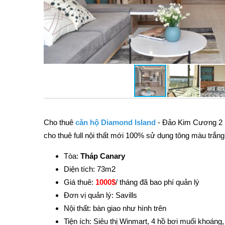
Cho thuê
căn hộ Diamond Island
- Đảo Kim Cương 2 p
cho thuê full nội thất mới 100% sử dụng tông màu trắn
Tòa:
Tháp Canary
Diện tích: 73m2
Giá thuê:
1000
$
/ tháng đã bao phí quản lý
Đơn vị quản lý: Savills
Nội thất: bàn giao như hình trên
Tiện ích: Siêu thị Winmart, 4 hồ bơi muối khoáng