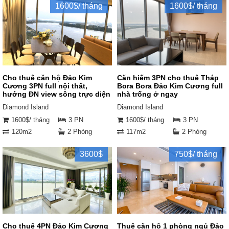
1600$/ tháng
1600$/ tháng
Cho thuê căn hộ Đảo Kim
Căn hiếm 3PN cho thuê Tháp
Cương 3PN full nội thất,
Bora Bora Đảo Kim Cương full
hướng ĐN view sông trực diện
nhà trống ở ngay
Diamond Island
Diamond Island
1600$/ tháng
3 PN
1600$/ tháng
3 PN
120m2
2 Phòng
117m2
2 Phòng
3600$
750$/ tháng
Cho thuê 4PN Đảo Kim Cương
Thuê căn hộ 1 phòng ngủ Đảo