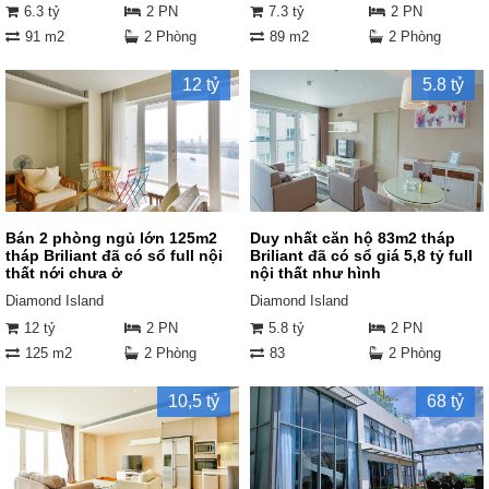
6.3 tỷ
2 PN
7.3 tỷ
2 PN
91 m2
2 Phòng
89 m2
2 Phòng
12 tỷ
5.8 tỷ
Bán 2 phòng ngủ lớn 125m2
Duy nhất căn hộ 83m2 tháp
tháp Briliant đã có sổ full nội
Briliant đã có sổ giá 5,8 tỷ full
thất nới chưa ở
nội thất như hình
Diamond Island
Diamond Island
12 tỷ
2 PN
5.8 tỷ
2 PN
125 m2
2 Phòng
83
2 Phòng
10,5 tỷ
68 tỷ