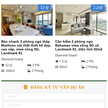
12 tỷ
7.3 tỷ
Bán nhanh 3 phòng ngủ tháp
Căn hiếm 2 phòng ngủ
Maldives nội thất thiết kế đẹp,
Bahamas view sông SG và
cao cấp, view sông SG,
Landmark 81, diện tích 92m2
Landmark 81
Diamond Island
Diamond Island
7.3 tỷ
2 PN
12 tỷ
3 PN
92m2
2 Phòng
118m2
2 Phòng
ĐĂNG KÝ TƯ VẤN DỰ ÁN