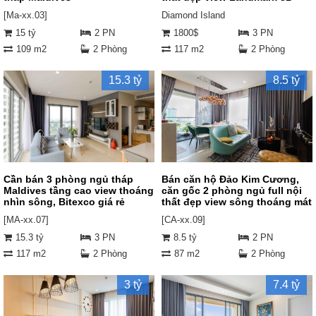
[Ma-xx.03]
Diamond Island
15 tỷ
2 PN
1800$
3 PN
109 m2
2 Phòng
117 m2
2 Phòng
15.3 tỷ
8.5 tỷ
Cần bán 3 phòng ngủ tháp
Bán căn hộ Đảo Kim Cương,
Maldives tầng cao view thoáng
căn gốc 2 phòng ngủ full nội
nhìn sông, Bitexco giá rẻ
thất đẹp view sông thoáng mát
[MA-xx.07]
[CA-xx.09]
15.3 tỷ
3 PN
8.5 tỷ
2 PN
117 m2
2 Phòng
87 m2
2 Phòng
3 tỷ
7.4 tỷ