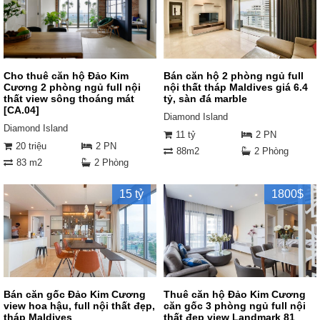
Cho thuê căn hộ Đảo Kim
Bán căn hộ 2 phòng ngủ full
Cương 2 phòng ngủ full nội
nội thất tháp Maldives giá 6.4
thất view sông thoáng mát
tỷ, sàn đá marble
[CA.04]
Diamond Island
Diamond Island
11 tỷ
2 PN
20 triệu
2 PN
88m2
2 Phòng
83 m2
2 Phòng
15 tỷ
1800$
Bán căn gốc Đảo Kim Cương
Thuê căn hộ Đảo Kim Cương
view hoa hậu, full nội thất đẹp,
căn gốc 3 phòng ngủ full nội
tháp Maldives
thất đẹp view Landmark 81