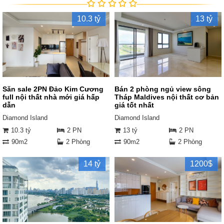
10.3 tỷ
13 tỷ
Săn sale 2PN Đảo Kim Cương
Bán 2 phòng ngủ view sông
full nội thất nhà mới giá hấp
Tháp Maldives nội thất cơ bản
dẫn
giá tốt nhất
Diamond Island
Diamond Island
10.3 tỷ
2 PN
13 tỷ
2 PN
90m2
2 Phòng
90m2
2 Phòng
14 tỷ
1200$