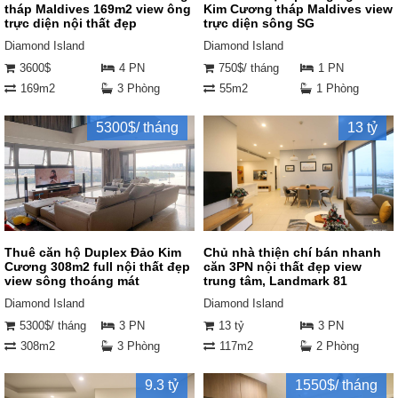
tháp Maldives 169m2 view ông
Kim Cương tháp Maldives view
trực diện nội thất đẹp
trực diện sông SG
Diamond Island
Diamond Island
3600$
4 PN
750$/ tháng
1 PN
169m2
3 Phòng
55m2
1 Phòng
5300$/ tháng
13 tỷ
Thuê căn hộ Duplex Đảo Kim
Chủ nhà thiện chí bán nhanh
Cương 308m2 full nội thất đẹp
căn 3PN nội thất đẹp view
view sông thoáng mát
trung tâm, Landmark 81
Diamond Island
Diamond Island
5300$/ tháng
3 PN
13 tỷ
3 PN
308m2
3 Phòng
117m2
2 Phòng
9.3 tỷ
1550$/ tháng