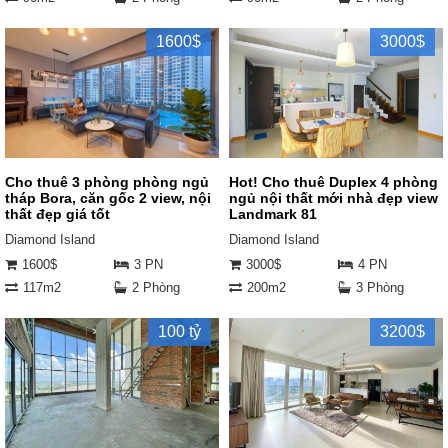
1600$
3000$
Cho thuê 3 phòng phòng ngủ
Hot! Cho thuê Duplex 4 phòng
tháp Bora, căn gốc 2 view, nội
ngủ nội thất mới nhà đẹp view
thất đẹp giá tốt
Landmark 81
Diamond Island
Diamond Island
1600$
3 PN
3000$
4 PN
117m2
2 Phòng
200m2
3 Phòng
100 tỷ
3200$