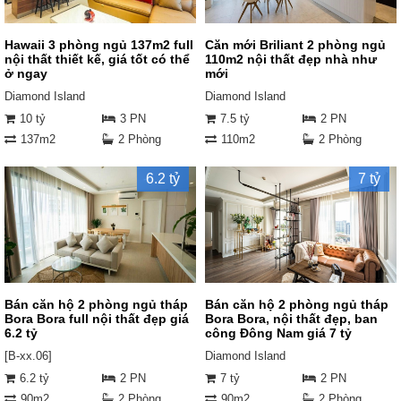
Hawaii 3 phòng ngủ 137m2 full
Căn mới Briliant 2 phòng ngủ
nội thất thiết kế, giá tốt có thể
110m2 nội thất đẹp nhà như
ở ngay
mới
Diamond Island
Diamond Island
10 tỷ
3 PN
7.5 tỷ
2 PN
137m2
2 Phòng
110m2
2 Phòng
6.2 tỷ
7 tỷ
Bán căn hộ 2 phòng ngủ tháp
Bán căn hộ 2 phòng ngủ tháp
Bora Bora full nội thất đẹp giá
Bora Bora, nội thất đẹp, ban
6.2 tỷ
công Đông Nam giá 7 tỷ
[B-xx.06]
Diamond Island
6.2 tỷ
2 PN
7 tỷ
2 PN
90m2
2 Phòng
90m2
2 Phòng