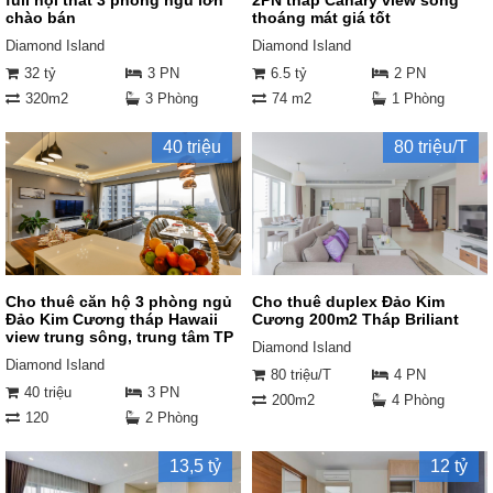
chào bán
thoáng mát giá tốt
Diamond Island
Diamond Island
32 tỷ
3 PN
6.5 tỷ
2 PN
320m2
3 Phòng
74 m2
1 Phòng
40 triệu
80 triệu/T
Cho thuê căn hộ 3 phòng ngủ
Cho thuê duplex Đảo Kim
Đảo Kim Cương tháp Hawaii
Cương 200m2 Tháp Briliant
view trung sông, trung tâm TP
Diamond Island
Diamond Island
80 triệu/T
4 PN
40 triệu
3 PN
200m2
4 Phòng
120
2 Phòng
13,5 tỷ
12 tỷ