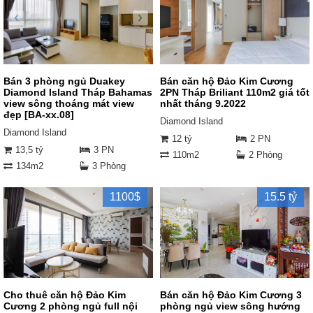
Bán 3 phòng ngủ Duakey
Bán căn hộ Đảo Kim Cương
Diamond Island Tháp Bahamas
2PN Tháp Briliant 110m2 giá tốt
view sông thoáng mát view
nhất tháng 9.2022
đẹp [BA-xx.08]
Diamond Island
Diamond Island
12 tỷ
2 PN
13,5 tỷ
3 PN
110m2
2 Phòng
134m2
3 Phòng
1100$
15.5 tỷ
Cho thuê căn hộ Đảo Kim
Bán căn hộ Đảo Kim Cương 3
Cương 2 phòng ngủ full nội
phòng ngủ view sông hướng