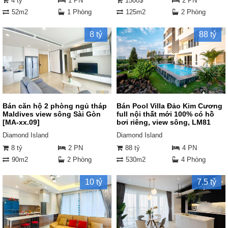
4 tỷ
1 PN
1500$
2 PN
52m2
1 Phòng
125m2
2 Phòng
8 tỷ
88 tỷ
Bán căn hộ 2 phòng ngủ tháp
Bán Pool Villa Đảo Kim Cương
Maldives view sông Sài Gòn
full nội thất mới 100% có hồ
[MA-xx.09]
bơi riêng, view sông, LM81
Diamond Island
Diamond Island
8 tỷ
2 PN
88 tỷ
4 PN
90m2
2 Phòng
530m2
4 Phòng
10 tỷ
7.5 tỷ