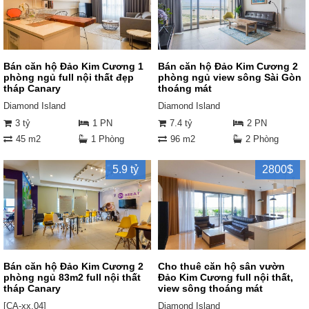
Bán căn hộ Đảo Kim Cương 1
Bán căn hộ Đảo Kim Cương 2
phòng ngủ full nội thất đẹp
phòng ngủ view sông Sài Gòn
tháp Canary
thoáng mát
Diamond Island
Diamond Island
3 tỷ
1 PN
7.4 tỷ
2 PN
45 m2
1 Phòng
96 m2
2 Phòng
5.9 tỷ
2800$
Bán căn hộ Đảo Kim Cương 2
Cho thuê căn hộ sân vườn
phòng ngủ 83m2 full nội thất
Đảo Kim Cương full nội thất,
tháp Canary
view sông thoáng mát
[CA-xx.04]
Diamond Island