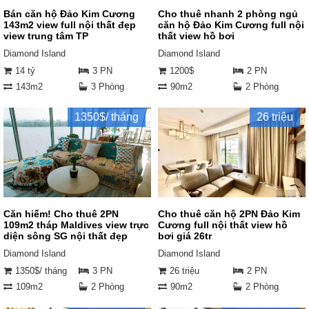
Bán căn hộ Đảo Kim Cương
Cho thuê nhanh 2 phòng ngủ
143m2 view full nội thất đẹp
căn hộ Đảo Kim Cương full nội
view trung tâm TP
thất view hồ bơi
Diamond Island
Diamond Island
14 tỷ
3 PN
1200$
2 PN
143m2
3 Phòng
90m2
2 Phòng
1350$/ tháng
26 triệu
Căn hiếm! Cho thuê 2PN
Cho thuê căn hộ 2PN Đảo Kim
109m2 tháp Maldives view trực
Cương full nội thất view hồ
diện sông SG nội thất đẹp
bơi giá 26tr
Diamond Island
Diamond Island
1350$/ tháng
3 PN
26 triệu
2 PN
109m2
2 Phòng
90m2
2 Phòng