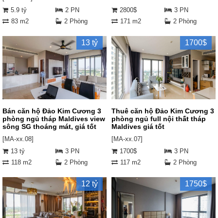
5.9 tỷ
2 PN
2800$
3 PN
83 m2
2 Phòng
171 m2
2 Phòng
13 tỷ
1700$
Bán căn hộ Đảo Kim Cương 3
Thuê căn hộ Đảo Kim Cương 3
phòng ngủ tháp Maldives view
phòng ngủ full nội thất tháp
sông SG thoáng mát, giá tốt
Maldives giá tốt
[MA-xx.08]
[MA-xx.07]
13 tỷ
3 PN
1700$
3 PN
118 m2
2 Phòng
117 m2
2 Phòng
12 tỷ
1750$