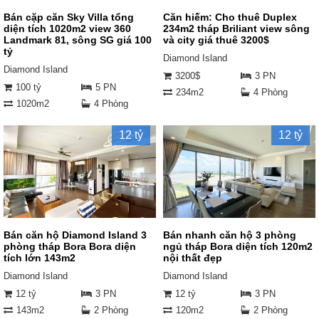
Bán cặp căn Sky Villa tổng
Căn hiếm: Cho thuê Duplex
diện tích 1020m2 view 360
234m2 tháp Briliant view sông
Landmark 81, sông SG giá 100
và city giá thuê 3200$
tỷ
Diamond Island
Diamond Island
3200$
3 PN
100 tỷ
5 PN
234m2
4 Phòng
1020m2
4 Phòng
12 tỷ
12 tỷ
Bán căn hộ Diamond Island 3
Bán nhanh căn hộ 3 phòng
phòng tháp Bora Bora diện
ngủ tháp Bora diện tích 120m2
tích lớn 143m2
nội thất đẹp
Diamond Island
Diamond Island
12 tỷ
3 PN
12 tỷ
3 PN
143m2
2 Phòng
120m2
2 Phòng