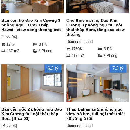
Bán căn hộ Đảo Kim Cương 3
Cho thuê căn hộ Đảo Kim
phòng ngủ 137m2 Tháp
Cương 3 phòng ngủ full nội
Hawaii, view sống thoáng mát
thất tháp Bora, tầng cao view
thoáng
[H-xx.04]
Diamond Island
12 tỷ
3 PN
1750$
3 PN
137 m2
2 Phòng
117 m2
2 Phòng
6.3 tỷ
7.3 tỷ
Bán căn gốc 2 phòng ngủ Đảo
Tháp Bahamas 2 phòng ngủ
Kim Cương full nội thất tháp
view hồ bơi, full nội thất thiêt
Bora [B-xx.03]
kế với giá tốt
[B-xx.03]
Diamond Island