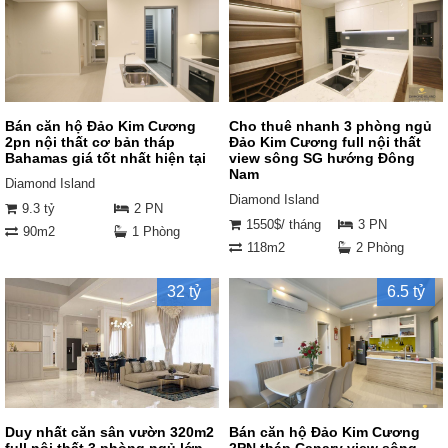
Bán căn hộ Đảo Kim Cương
Cho thuê nhanh 3 phòng ngủ
2pn nội thất cơ bản tháp
Đảo Kim Cương full nội thất
Bahamas giá tốt nhất hiện tại
view sông SG hướng Đông
Nam
Diamond Island
Diamond Island
9.3 tỷ
2 PN
1550$/ tháng
3 PN
90m2
1 Phòng
118m2
2 Phòng
32 tỷ
6.5 tỷ
Duy nhất căn sân vườn 320m2
Bán căn hộ Đảo Kim Cương
full nội thất 3 phòng ngủ lớn
2PN tháp Canary view sông