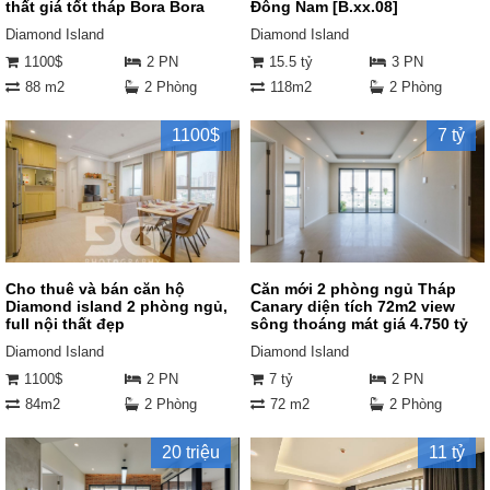
thất giá tốt tháp Bora Bora
Đông Nam [B.xx.08]
Diamond Island
Diamond Island
1100$
2 PN
15.5 tỷ
3 PN
88 m2
2 Phòng
118m2
2 Phòng
1100$
7 tỷ
Cho thuê và bán căn hộ
Căn mới 2 phòng ngủ Tháp
Diamond island 2 phòng ngủ,
Canary diện tích 72m2 view
full nội thất đẹp
sông thoáng mát giá 4.750 tỷ
Diamond Island
Diamond Island
1100$
2 PN
7 tỷ
2 PN
84m2
2 Phòng
72 m2
2 Phòng
20 triệu
11 tỷ