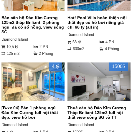
Bán căn hộ Đảo Kim Cương
Hot! Pool Villa hoàn thiện nội
125m2 tháp Briliant, 2 phòng
thất đẹp có hồ bơi riêng giá
ngủ, đã có sổ hồng, view sông
chỉ 68 tỷ (all in)
SG
Diamond Island
Diamond Island
68 tỷ
4 PN
10,5 tỷ
2 PN
600m2
4 Phòng
125 m2
2 Phòng
4 tỷ
1500$
[B-xx.04] Bán 1 phòng ngủ
Thuê căn hộ Đảo Kim Cương
Đảo Kim Cương full nội thất
Tháp Briliant 125m2 full nội
đẹp, view hồ bơi
thất view sông SG và TT
Diamond Island
Diamond Island