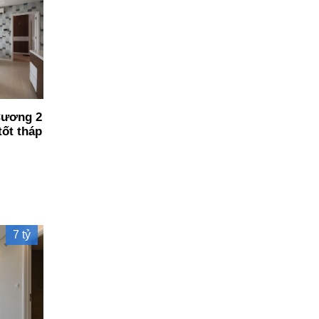
Cương 2
tốt tháp
7 tỷ