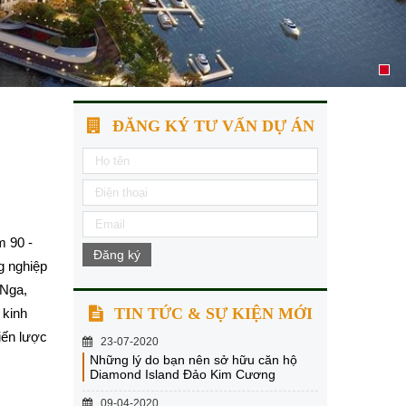
ĐĂNG KÝ TƯ VẤN DỰ ÁN
m 90 -
Đăng ký
g nghiệp
 Nga,
TIN TỨC & SỰ KIỆN MỚI
 kinh
iến lược
23-07-2020
Những lý do bạn nên sở hữu căn hộ
Diamond Island Đảo Kim Cương
09-04-2020