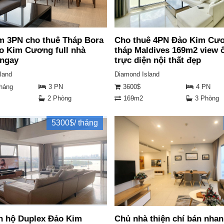
m 3PN cho thuê Tháp Bora
Cho thuê 4PN Đảo Kim Cư
o Kim Cương full nhà
tháp Maldives 169m2 view 
 ngay
trực diện nội thất đẹp
land
Diamond Island
tháng
3 PN
3600$
4 PN
2 Phòng
169m2
3 Phòng
5300$/ tháng
n hộ Duplex Đảo Kim
Chủ nhà thiện chí bán nhan