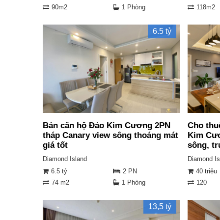
90m2
1 Phòng
118m2
6.5 tỷ
Bán căn hộ Đảo Kim Cương 2PN
Cho thu
tháp Canary view sông thoáng mát
Kim Cươ
giá tốt
sông, t
Diamond Island
Diamond Is
6.5 tỷ
2 PN
40 triệu
74 m2
1 Phòng
120
13,5 tỷ