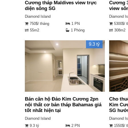
Cương tháp Maldives view trực
Cương 3
diện sông SG
view sô
Diamond Island
Diamond Is
750$/ tháng
1 PN
5300$/ 
55m2
1 Phòng
308m2
9.3 tỷ
Bán căn hộ Đảo Kim Cương 2pn
Cho thu
nội thất cơ bản tháp Bahamas giá
Kim Cươ
tốt nhất hiện tại
SG hướ
Diamond Island
Diamond Is
9.3 tỷ
2 PN
1550$/ 