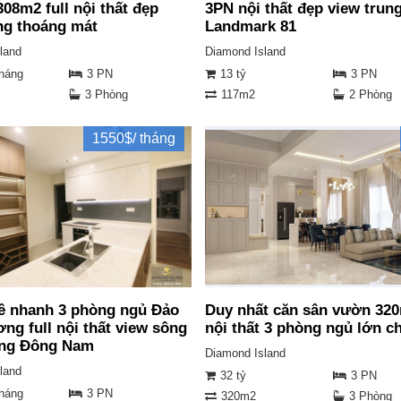
08m2 full nội thất đẹp
3PN nội thất đẹp view trun
ng thoáng mát
Landmark 81
land
Diamond Island
tháng
3 PN
13 tỷ
3 PN
3 Phòng
117m2
2 Phòng
1550$/ tháng
ê nhanh 3 phòng ngủ Đảo
Duy nhất căn sân vườn 320
ng full nội thất view sông
nội thất 3 phòng ngủ lớn c
ng Đông Nam
Diamond Island
land
32 tỷ
3 PN
tháng
3 PN
320m2
3 Phòng