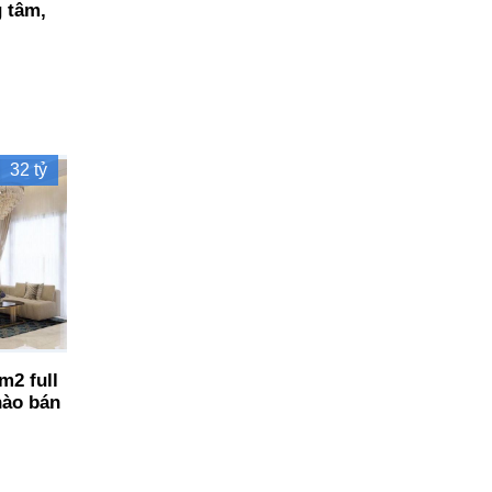
g tâm,
32 tỷ
m2 full
hào bán