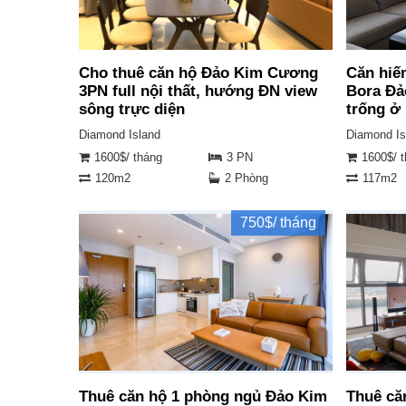
Cho thuê căn hộ Đảo Kim Cương
Căn hiế
3PN full nội thất, hướng ĐN view
Bora Đả
sông trực diện
trống ở
Diamond Island
Diamond Is
1600$/ tháng
3 PN
1600$/ 
120m2
2 Phòng
117m2
750$/ tháng
Thuê căn hộ 1 phòng ngủ Đảo Kim
Thuê că