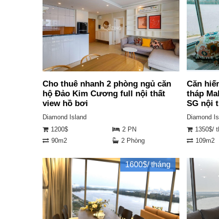
Cho thuê nhanh 2 phòng ngủ căn
Căn hiế
hộ Đảo Kim Cương full nội thất
tháp Ma
view hồ bơi
SG nội 
Diamond Island
Diamond Is
1200$
2 PN
1350$/ 
90m2
2 Phòng
109m2
1600$/ tháng