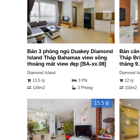
Bán 3 phòng ngủ Duakey Diamond
Bán căn
Island Tháp Bahamas view sông
Tháp Bri
thoáng mát view đẹp [BA-xx.08]
tháng 9
Diamond Island
Diamond Is
13,5 tỷ
3 PN
12 tỷ
134m2
3 Phòng
110m2
15.5 tỷ