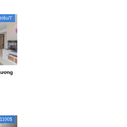
triệu/T
Cương
1100$