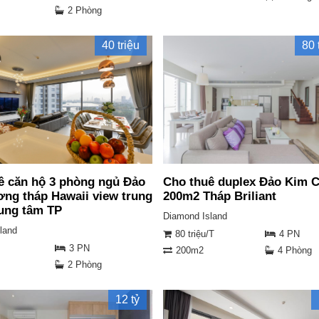
2 Phòng
40 triệu
80 
ê căn hộ 3 phòng ngủ Đảo
Cho thuê duplex Đảo Kim 
ng tháp Hawaii view trung
200m2 Tháp Briliant
rung tâm TP
Diamond Island
land
80 triệu/T
4 PN
3 PN
200m2
4 Phòng
2 Phòng
12 tỷ