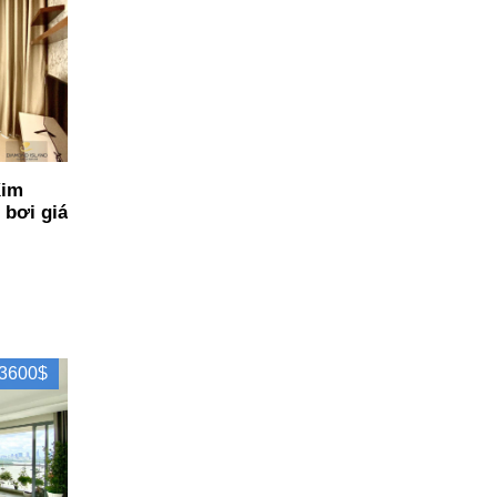
Kim
 bơi giá
3600$