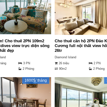
m! Cho thuê 2PN 109m2
Cho thuê căn hộ 2PN Đảo 
ldives view trực diện sông
Cương full nội thất view hồ
thất đẹp
26tr
land
Diamond Island
tháng
3 PN
26 triệu
2 PN
2 Phòng
90m2
2 Phòng
1600$/ tháng