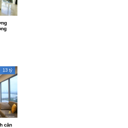
ơng
ông
13 tỷ
h căn