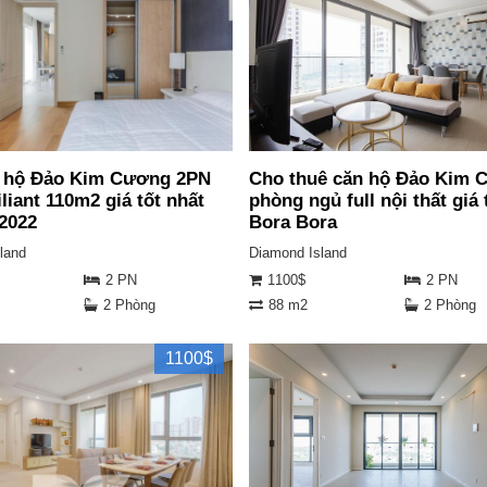
 hộ Đảo Kim Cương 2PN
Cho thuê căn hộ Đảo Kim 
liant 110m2 giá tốt nhất
phòng ngủ full nội thất giá 
.2022
Bora Bora
land
Diamond Island
2 PN
1100$
2 PN
2 Phòng
88 m2
2 Phòng
1100$