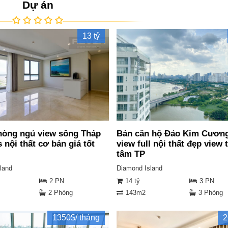
Dự án
13 tỷ
hòng ngủ view sông Tháp
Bán căn hộ Đảo Kim Cươn
 nội thất cơ bản giá tốt
view full nội thất đẹp view 
tâm TP
land
Diamond Island
2 PN
14 tỷ
3 PN
2 Phòng
143m2
3 Phòng
1350$/ tháng
2