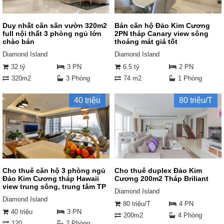
Duy nhất căn sân vườn 320m2
Bán căn hộ Đảo Kim Cương
full nội thất 3 phòng ngủ lớn
2PN tháp Canary view sông
chào bán
thoáng mát giá tốt
Diamond Island
Diamond Island
32 tỷ
3 PN
6.5 tỷ
2 PN
320m2
3 Phòng
74 m2
1 Phòng
40 triệu
80 triệu/T
Cho thuê căn hộ 3 phòng ngủ
Cho thuê duplex Đảo Kim
Đảo Kim Cương tháp Hawaii
Cương 200m2 Tháp Briliant
view trung sông, trung tâm TP
Diamond Island
Diamond Island
80 triệu/T
4 PN
40 triệu
3 PN
200m2
4 Phòng
120
2 Phòng