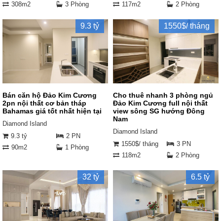
308m2
3 Phòng
117m2
2 Phòng
9.3 tỷ
1550$/ tháng
Bán căn hộ Đảo Kim Cương
Cho thuê nhanh 3 phòng ngủ
2pn nội thất cơ bản tháp
Đảo Kim Cương full nội thất
Bahamas giá tốt nhất hiện tại
view sông SG hướng Đông
Nam
Diamond Island
Diamond Island
9.3 tỷ
2 PN
1550$/ tháng
3 PN
90m2
1 Phòng
118m2
2 Phòng
32 tỷ
6.5 tỷ