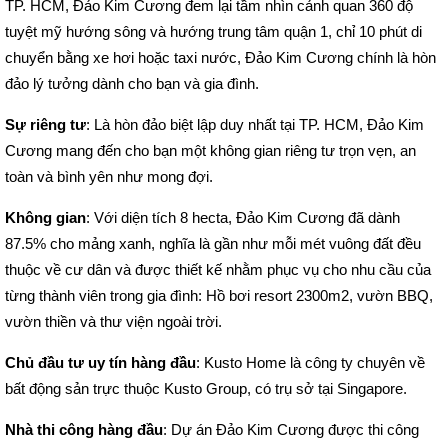
TP. HCM, Đảo Kim Cương đem lại tầm nhìn cảnh quan 360 độ
tuyệt mỹ hướng sông và hướng trung tâm quận 1, chỉ 10 phút di
chuyển bằng xe hơi hoặc taxi nước, Đảo Kim Cương chính là hòn
đảo lý tưởng dành cho bạn và gia đình.
Sự riêng tư
: Là hòn đảo biệt lập duy nhất tại TP. HCM, Đảo Kim
Cương mang đến cho bạn một không gian riêng tư trọn vẹn, an
toàn và bình yên như mong đợi.
Không gian
: Với diện tích 8 hecta, Đảo Kim Cương đã dành
87.5% cho mảng xanh, nghĩa là gần như mỗi mét vuông đất đều
thuộc về cư dân và được thiết kế nhằm phục vụ cho nhu cầu của
từng thành viên trong gia đình: Hồ bơi resort 2300m2, vườn BBQ,
vườn thiền và thư viện ngoài trời.
Chủ đầu tư uy tín hàng đầu
: Kusto Home là công ty chuyên về
bất động sản trực thuộc Kusto Group, có trụ sở tại Singapore.
Nhà thi công hàng đầu
: Dự án Đảo Kim Cương được thi công