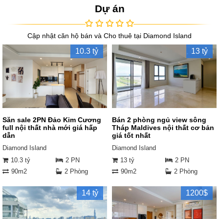
Dự án
Cập nhật căn hộ bán và Cho thuê tại Diamond Island
10.3 tỷ
13 tỷ
Săn sale 2PN Đảo Kim Cương
Bán 2 phòng ngủ view sông
full nội thất nhà mới giá hấp
Tháp Maldives nội thất cơ bản
dẫn
giá tốt nhất
Diamond Island
Diamond Island
10.3 tỷ
2 PN
13 tỷ
2 PN
90m2
2 Phòng
90m2
2 Phòng
14 tỷ
1200$