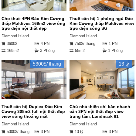
Cho thuê 4PN Đảo Kim Cương
Thuê căn hộ 1 phòng ngủ Đảo
tháp Maldives 169m2 view ông
Kim Cương tháp Maldives view
trực diện nội thất đẹp
trực diện sông SG
Diamond Island
Diamond Island
3600$
4 PN
750$/ tháng
1 PN
169m2
3 Phòng
55m2
1 Phòng
5300$/ tháng
13 tỷ
Thuê căn hộ Duplex Đảo Kim
Chủ nhà thiện chí bán nhanh
Cương 308m2 full nội thất đẹp
căn 3PN nội thất đẹp view
view sông thoáng mát
trung tâm, Landmark 81
Diamond Island
Diamond Island
5300$/ tháng
3 PN
13 tỷ
3 PN