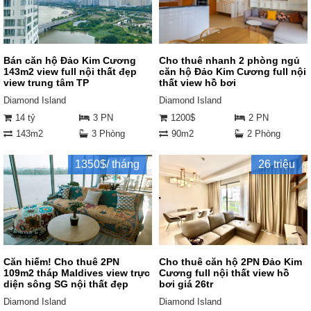
Bán căn hộ Đảo Kim Cương
Cho thuê nhanh 2 phòng ngủ
143m2 view full nội thất đẹp
căn hộ Đảo Kim Cương full nội
view trung tâm TP
thất view hồ bơi
Diamond Island
Diamond Island
14 tỷ
3 PN
1200$
2 PN
143m2
3 Phòng
90m2
2 Phòng
1350$/ tháng
26 triệu
Căn hiếm! Cho thuê 2PN
Cho thuê căn hộ 2PN Đảo Kim
109m2 tháp Maldives view trực
Cương full nội thất view hồ
diện sông SG nội thất đẹp
bơi giá 26tr
Diamond Island
Diamond Island