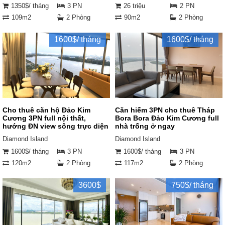
1350$/ tháng
3 PN
26 triệu
2 PN
109m2
2 Phòng
90m2
2 Phòng
1600$/ tháng
1600$/ tháng
Cho thuê căn hộ Đảo Kim
Căn hiếm 3PN cho thuê Tháp
Cương 3PN full nội thất,
Bora Bora Đảo Kim Cương full
hướng ĐN view sông trực diện
nhà trống ở ngay
Diamond Island
Diamond Island
1600$/ tháng
3 PN
1600$/ tháng
3 PN
120m2
2 Phòng
117m2
2 Phòng
3600$
750$/ tháng