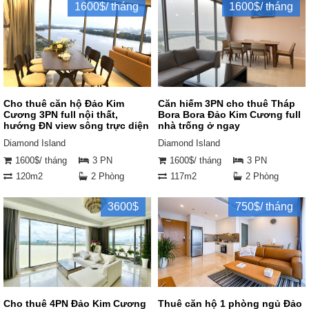
1600$/ tháng
1600$/ tháng
Cho thuê căn hộ Đảo Kim
Căn hiếm 3PN cho thuê Tháp
Cương 3PN full nội thất,
Bora Bora Đảo Kim Cương full
hướng ĐN view sông trực diện
nhà trống ở ngay
Diamond Island
Diamond Island
1600$/ tháng
3 PN
1600$/ tháng
3 PN
120m2
2 Phòng
117m2
2 Phòng
3600$
750$/ tháng
Cho thuê 4PN Đảo Kim Cương
Thuê căn hộ 1 phòng ngủ Đảo