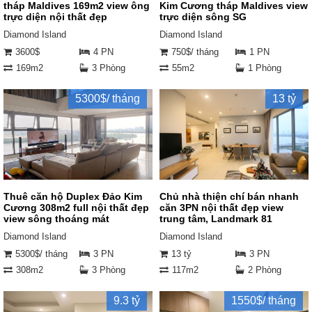
tháp Maldives 169m2 view ông
Kim Cương tháp Maldives view
trực diện nội thất đẹp
trực diện sông SG
Diamond Island
Diamond Island
3600$
4 PN
750$/ tháng
1 PN
169m2
3 Phòng
55m2
1 Phòng
5300$/ tháng
13 tỷ
Thuê căn hộ Duplex Đảo Kim
Chủ nhà thiện chí bán nhanh
Cương 308m2 full nội thất đẹp
căn 3PN nội thất đẹp view
view sông thoáng mát
trung tâm, Landmark 81
Diamond Island
Diamond Island
5300$/ tháng
3 PN
13 tỷ
3 PN
308m2
3 Phòng
117m2
2 Phòng
9.3 tỷ
1550$/ tháng