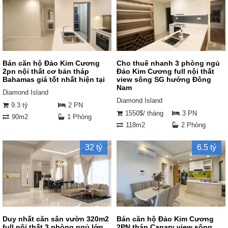
Bán căn hộ Đảo Kim Cương
Cho thuê nhanh 3 phòng ngủ
2pn nội thất cơ bản tháp
Đảo Kim Cương full nội thất
Bahamas giá tốt nhất hiện tại
view sông SG hướng Đông
Nam
Diamond Island
Diamond Island
9.3 tỷ
2 PN
1550$/ tháng
3 PN
90m2
1 Phòng
118m2
2 Phòng
32 tỷ
6.5 tỷ
Duy nhất căn sân vườn 320m2
Bán căn hộ Đảo Kim Cương
full nội thất 3 phòng ngủ lớn
2PN tháp Canary view sông