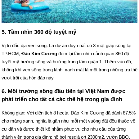
5. Tầm nhìn 360 độ tuyệt mỹ
Vị trí đắc địa ven sông: Là dự án duy nhất có 3 mặt giáp sông tại
TP.HCM,
Đảo Kim Cương
đem lại tầm nhìn cảnh quan 360 độ
tuyệt mỹ hướng sông và hướng trung tâm quận 1. Thêm vào đó,
không khí ven sông trong lành, xanh mát là một trong những ưu thế
vượt trội của hòn đảo này.
6. Môi trường sống đầu tiên tại Việt Nam được
phát triển cho tất cả các thế hệ trong gia đình
Không gian: Với diện tích 8 hecta, Đảo Kim Cương đã dành 87.5%
cho mảng xanh, nghĩa là gần như mỗi mét vuông đất đều thuộc về
cư dân và được thiết kế nhằm phục vụ cho nhu cầu của từng
thành viên trong gia đình: hồ bơi resgiá ort 2300m2, vườn BBQ,