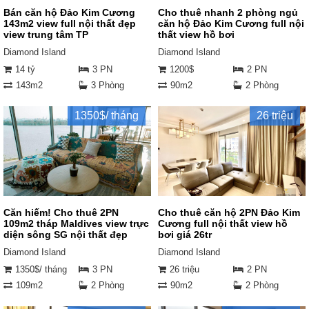
Bán căn hộ Đảo Kim Cương
Cho thuê nhanh 2 phòng ngủ
143m2 view full nội thất đẹp
căn hộ Đảo Kim Cương full nội
view trung tâm TP
thất view hồ bơi
Diamond Island
Diamond Island
14 tỷ
3 PN
1200$
2 PN
143m2
3 Phòng
90m2
2 Phòng
1350$/ tháng
26 triệu
Căn hiếm! Cho thuê 2PN
Cho thuê căn hộ 2PN Đảo Kim
109m2 tháp Maldives view trực
Cương full nội thất view hồ
diện sông SG nội thất đẹp
bơi giá 26tr
Diamond Island
Diamond Island
1350$/ tháng
3 PN
26 triệu
2 PN
109m2
2 Phòng
90m2
2 Phòng