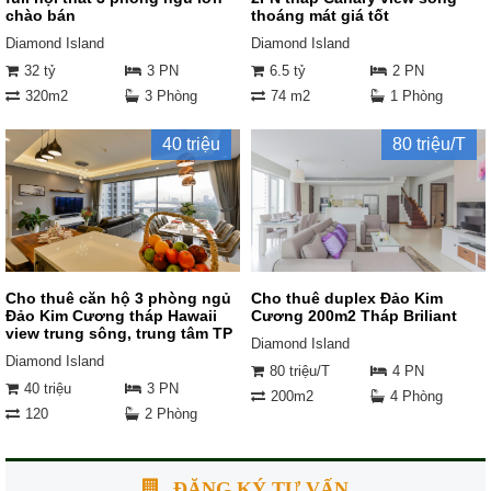
chào bán
thoáng mát giá tốt
Diamond Island
Diamond Island
32 tỷ
3 PN
6.5 tỷ
2 PN
320m2
3 Phòng
74 m2
1 Phòng
40 triệu
80 triệu/T
Cho thuê căn hộ 3 phòng ngủ
Cho thuê duplex Đảo Kim
Đảo Kim Cương tháp Hawaii
Cương 200m2 Tháp Briliant
view trung sông, trung tâm TP
Diamond Island
Diamond Island
80 triệu/T
4 PN
40 triệu
3 PN
200m2
4 Phòng
120
2 Phòng
ĐĂNG KÝ TƯ VẤN