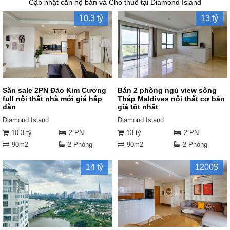
Cập nhật căn hộ bán và Cho thuê tại Diamond Island
10.3 tỷ
13 tỷ
Săn sale 2PN Đảo Kim Cương
Bán 2 phòng ngủ view sông
full nội thất nhà mới giá hấp
Tháp Maldives nội thất cơ bản
dẫn
giá tốt nhất
Diamond Island
Diamond Island
10.3 tỷ
2 PN
13 tỷ
2 PN
90m2
2 Phòng
90m2
2 Phòng
14 tỷ
1200$