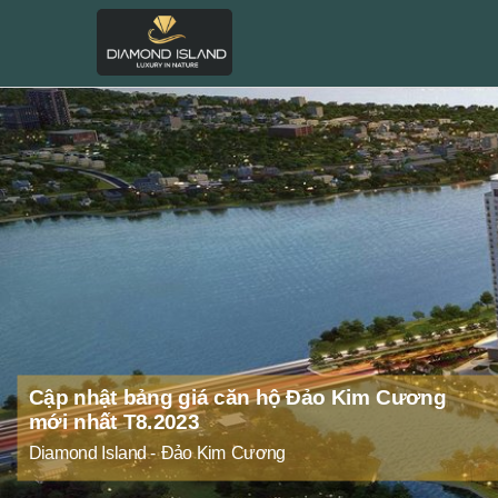
hộ Đảo Kim Cương
ng