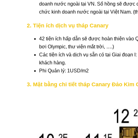
doanh nước ngoài tại VN. Sổ hồng sẽ được c
chức kinh doanh nước ngoài tại Việt Nam. (
2. Tiện ích dịch vụ tháp Canary
42 tiện ích hấp dẫn sẽ được hoàn thiện vào Qú
bơi Olympic, thư viện mắt trời, ….)
Các tiện ích và dịch vụ sẵn có tại Giai đoạn
khách hàng.
Phi Quản lý: 1USD/m2
3. Mặt bằng chi tiết tháp Canary Đảo Kim