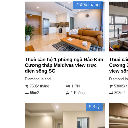
750$/ tháng
Thuê căn hộ 1 phòng ngủ Đảo Kim
Thuê că
Cương tháp Maldives view trực
Cương 3
diện sông SG
view sô
Diamond Island
Diamond Is
750$/ tháng
1 PN
5300$/ 
55m2
1 Phòng
308m2
9.3 tỷ