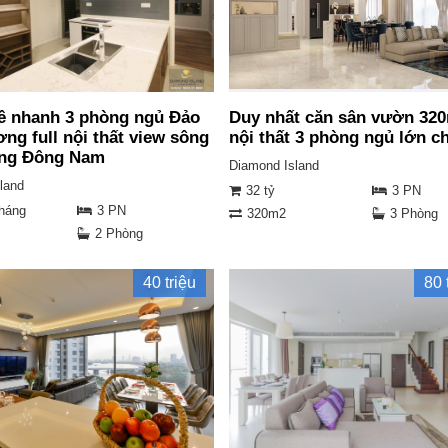
ê nhanh 3 phòng ngủ Đảo
Duy nhất căn sân vườn 320
ng full nội thất view sông
nội thất 3 phòng ngủ lớn c
ng Đông Nam
Diamond Island
land
32 tỷ
3 PN
tháng
3 PN
320m2
3 Phòng
2 Phòng
40 triệu
80 