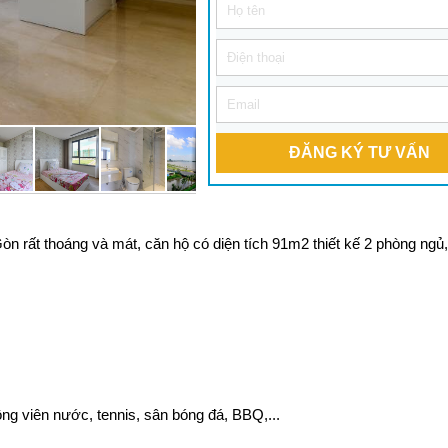
ĐĂNG KÝ TƯ VẤN
n rất thoáng và mát, căn hộ có diện tích 91m2 thiết kế 2 phòng ng
ông viên nước, tennis, sân bóng đá, BBQ,...