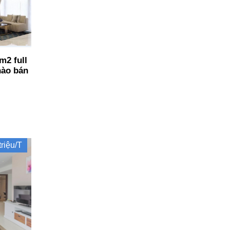
m2 full
hào bán
triệu/T