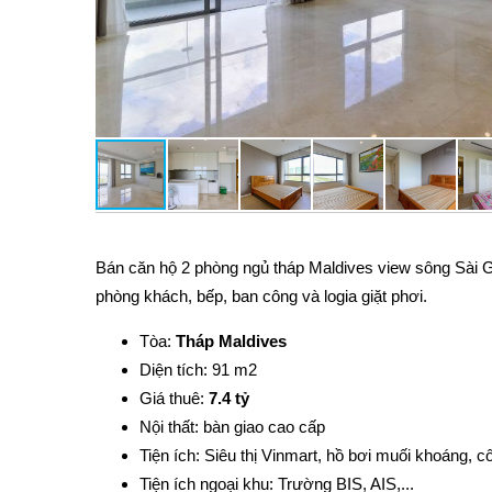
Bán căn hộ 2 phòng ngủ tháp Maldives view sông Sài Gò
phòng khách, bếp, ban công và logia giặt phơi.
Tòa:
Tháp
Maldives
Diện tích: 91 m2
Giá thuê:
7.4
tỷ
Nội thất: bàn giao cao cấp
Tiện ích: Siêu thị Vinmart, hồ bơi muối khoáng, c
Tiện ích ngoại khu: Trường BIS, AIS,...