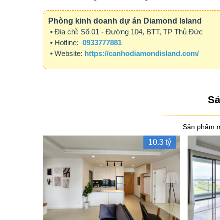
Phòng kinh doanh dự án Diamond Island
•
Địa chỉ:
Số 01 - Đường 104, BTT, TP Thủ Đức
•
Hotline:
0933777881
•
Website:
https://canhodiamondisland.com/
Sả
Sản phấm m
10.3 tỷ