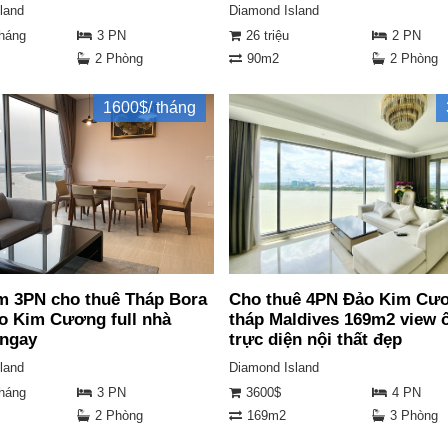
land
Diamond Island
tháng
3 PN
26 triệu
2 PN
2 Phòng
90m2
2 Phòng
1600$/ tháng
m 3PN cho thuê Tháp Bora
Cho thuê 4PN Đảo Kim Cư
o Kim Cương full nhà
tháp Maldives 169m2 view 
 ngay
trực diện nội thất đẹp
land
Diamond Island
tháng
3 PN
3600$
4 PN
2 Phòng
169m2
3 Phòng