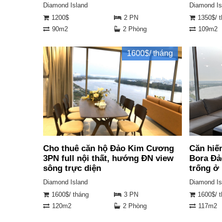
Diamond Island
Diamond Is
1200$
2 PN
1350$/ 
90m2
2 Phòng
109m2
1600$/ tháng
Cho thuê căn hộ Đảo Kim Cương
Căn hiế
3PN full nội thất, hướng ĐN view
Bora Đả
sông trực diện
trống ở
Diamond Island
Diamond Is
1600$/ tháng
3 PN
1600$/ 
120m2
2 Phòng
117m2