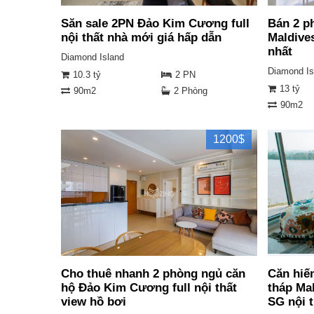
Săn sale 2PN Đảo Kim Cương full
Bán 2 p
nội thất nhà mới giá hấp dẫn
Maldives
nhất
Diamond Island
Diamond Is
10.3 tỷ
2 PN
13 tỷ
90m2
2 Phòng
90m2
1200$
Cho thuê nhanh 2 phòng ngủ căn
Căn hiế
hộ Đảo Kim Cương full nội thất
tháp Ma
view hồ bơi
SG nội 