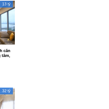
13 tỷ
h căn
g tâm,
32 tỷ