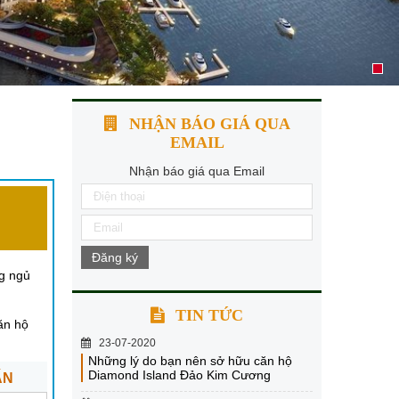
NHẬN BÁO GIÁ QUA
EMAIL
Nhận báo giá qua Email
Đăng ký
g ngủ
TIN TỨC
ăn hộ
23-07-2020
Những lý do bạn nên sở hữu căn hộ
Diamond Island Đảo Kim Cương
ẤN