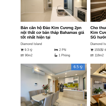
Bán căn hộ Đảo Kim Cương 2pn
Cho thu
nội thất cơ bản tháp Bahamas giá
Kim Cươ
tốt nhất hiện tại
SG hướ
Diamond Island
Diamond Is
9.3 tỷ
2 PN
1550$/ 
90m2
1 Phòng
118m2
6.5 tỷ