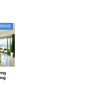
3600$
ơng
ông