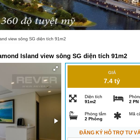
and view sông SG diện tích 91m2
amond Island view sông SG diện tích 91m2
GIÁ
7.4 tỷ
Diện tích
Phòn
91m2
2 PN
Phòng tắm
Mã c
2 Phòng
ĐĂNG KÝ HỖ TRỢ TƯ V