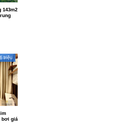
g 143m2
trung
6 triệu
Kim
 bơi giá