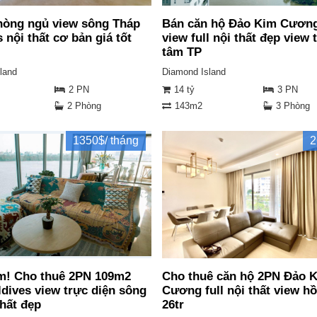
hòng ngủ view sông Tháp
Bán căn hộ Đảo Kim Cươn
 nội thất cơ bản giá tốt
view full nội thất đẹp view 
tâm TP
land
Diamond Island
2 PN
14 tỷ
3 PN
2 Phòng
143m2
3 Phòng
1350$/ tháng
2
m! Cho thuê 2PN 109m2
Cho thuê căn hộ 2PN Đảo 
ldives view trực diện sông
Cương full nội thất view hồ
thất đẹp
26tr