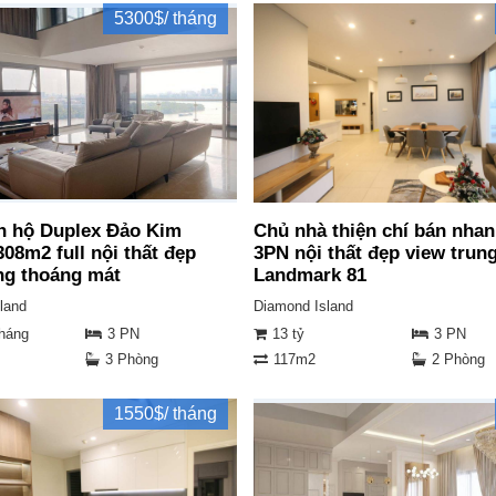
5300$/ tháng
n hộ Duplex Đảo Kim
Chủ nhà thiện chí bán nhan
08m2 full nội thất đẹp
3PN nội thất đẹp view trun
ng thoáng mát
Landmark 81
land
Diamond Island
tháng
3 PN
13 tỷ
3 PN
3 Phòng
117m2
2 Phòng
1550$/ tháng