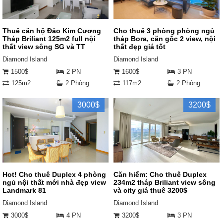
Thuê căn hộ Đảo Kim Cương
Cho thuê 3 phòng phòng ngủ
Tháp Briliant 125m2 full nội
tháp Bora, căn gốc 2 view, nội
thất view sông SG và TT
thất đẹp giá tốt
Diamond Island
Diamond Island
1500$
2 PN
1600$
3 PN
125m2
2 Phòng
117m2
2 Phòng
3000$
3200$
Hot! Cho thuê Duplex 4 phòng
Căn hiếm: Cho thuê Duplex
ngủ nội thất mới nhà đẹp view
234m2 tháp Briliant view sông
Landmark 81
và city giá thuê 3200$
Diamond Island
Diamond Island
3000$
4 PN
3200$
3 PN