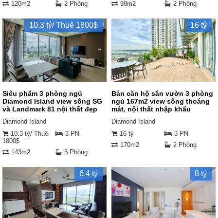
120m2
2 Phòng
98m2
2 Phòng
10.3 tỷ/ Thuê 1800$
16 tỷ
Siêu phẩm 3 phòng ngủ
Bán căn hộ sân vườn 3 phòng
Diamond Island view sông SG
ngủ 167m2 view sông thoáng
và Landmark 81 nội thất đẹp
mát, nội thất nhập khẩu
Diamond Island
Diamond Island
10.3 tỷ/ Thuê
3 PN
16 tỷ
3 PN
1800$
170m2
2 Phòng
143m2
3 Phòng
6.4 tỷ
8 tỷ