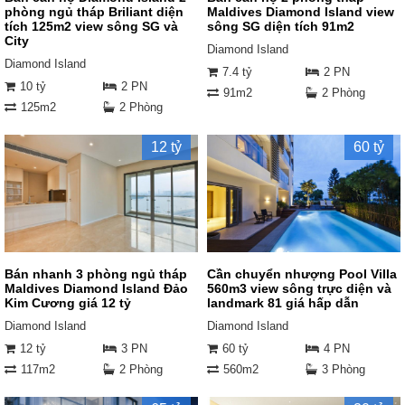
phòng ngủ tháp Briliant diện
Maldives Diamond Island view
tích 125m2 view sông SG và
sông SG diện tích 91m2
City
Diamond Island
Diamond Island
7.4 tỷ
2 PN
10 tỷ
2 PN
91m2
2 Phòng
125m2
2 Phòng
12 tỷ
60 tỷ
Bán nhanh 3 phòng ngủ tháp
Cần chuyển nhượng Pool Villa
Maldives Diamond Island Đảo
560m3 view sông trực diện và
Kim Cương giá 12 tỷ
landmark 81 giá hấp dẫn
Diamond Island
Diamond Island
12 tỷ
3 PN
60 tỷ
4 PN
117m2
2 Phòng
560m2
3 Phòng