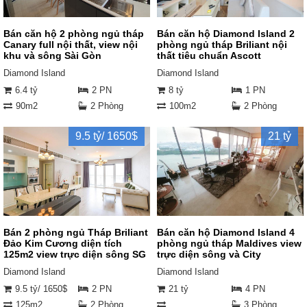
Bán căn hộ 2 phòng ngủ tháp
Bán căn hộ Diamond Island 2
Canary full nội thất, view nội
phòng ngủ tháp Briliant nội
khu và sông Sài Gòn
thất tiêu chuẩn Ascott
Diamond Island
Diamond Island
6.4 tỷ
2 PN
8 tỷ
1 PN
90m2
2 Phòng
100m2
2 Phòng
9.5 tỷ/ 1650$
21 tỷ
Bán 2 phòng ngủ Tháp Briliant
Bán căn hộ Diamond Island 4
Đảo Kim Cương diện tích
phòng ngủ tháp Maldives view
125m2 view trực diện sông SG
trực diện sông và City
Diamond Island
Diamond Island
9.5 tỷ/ 1650$
2 PN
21 tỷ
4 PN
125m2
2 Phòng
3 Phòng