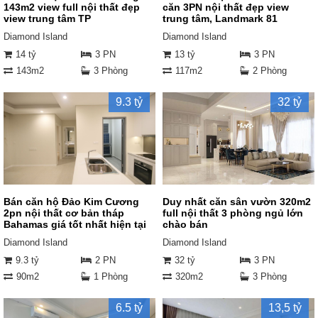
143m2 view full nội thất đẹp
căn 3PN nội thất đẹp view
view trung tâm TP
trung tâm, Landmark 81
Diamond Island
Diamond Island
14 tỷ
3 PN
13 tỷ
3 PN
143m2
3 Phòng
117m2
2 Phòng
9.3 tỷ
32 tỷ
Bán căn hộ Đảo Kim Cương
Duy nhất căn sân vườn 320m2
2pn nội thất cơ bản tháp
full nội thất 3 phòng ngủ lớn
Bahamas giá tốt nhất hiện tại
chào bán
Diamond Island
Diamond Island
9.3 tỷ
2 PN
32 tỷ
3 PN
90m2
1 Phòng
320m2
3 Phòng
6.5 tỷ
13,5 tỷ