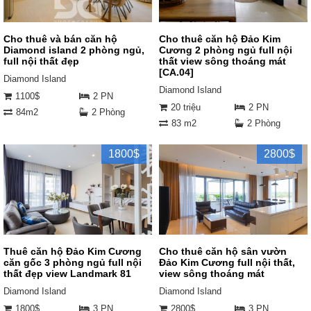
Cho thuê và bán căn hộ
Cho thuê căn hộ Đảo Kim
Diamond island 2 phòng ngủ,
Cương 2 phòng ngủ full nội
full nội thất đẹp
thất view sông thoáng mát
[CA.04]
Diamond Island
Diamond Island
1100$
2 PN
20 triệu
2 PN
84m2
2 Phòng
83 m2
2 Phòng
1800$
2800$
Thuê căn hộ Đảo Kim Cương
Cho thuê căn hộ sân vườn
căn gốc 3 phòng ngủ full nội
Đảo Kim Cương full nội thất,
thất đẹp view Landmark 81
view sông thoáng mát
Diamond Island
Diamond Island
1800$
3 PN
2800$
3 PN