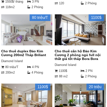
1550$/ tháng
3 PN
120
2 Phòng
118m2
2 Phòng
80 triệu/T
1100$
Cho thuê duplex Đảo Kim
Cho thuê căn hộ Đảo Kim
Cương 200m2 Tháp Briliant
Cương 2 phòng ngủ full nội
thất giá tốt tháp Bora Bora
Diamond Island
Diamond Island
80 triệu/T
4 PN
1100$
2 PN
200m2
4 Phòng
88 m2
2 Phòng
1100$
20 triệu