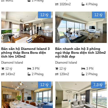
90m2
2 Phòng
1020m2
4 Phòng
12 tỷ
12 tỷ
Bán căn hộ Diamond Island 3
Bán nhanh căn hộ 3 phòng
phòng tháp Bora Bora diện
ngủ tháp Bora diện tích 120m2
tích lớn 143m2
nội thất đẹp
Diamond Island
Diamond Island
12 tỷ
3 PN
12 tỷ
3 PN
143m2
2 Phòng
120m2
2 Phòng
12 tỷ
7.3 tỷ