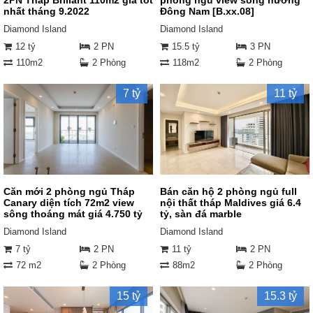
2PN Tháp Briliant 110m2 giá tốt
phòng ngủ view sông hướng
nhất tháng 9.2022
Đông Nam [B.xx.08]
Diamond Island
Diamond Island
12 tỷ
2 PN
15.5 tỷ
3 PN
110m2
2 Phòng
118m2
2 Phòng
7 tỷ
11 tỷ
Căn mới 2 phòng ngủ Tháp
Bán căn hộ 2 phòng ngủ full
Canary diện tích 72m2 view
nội thất tháp Maldives giá 6.4
sông thoáng mát giá 4.750 tỷ
tỷ, sàn đá marble
Diamond Island
Diamond Island
7 tỷ
2 PN
11 tỷ
2 PN
72 m2
2 Phòng
88m2
2 Phòng
15 tỷ
15.3 tỷ