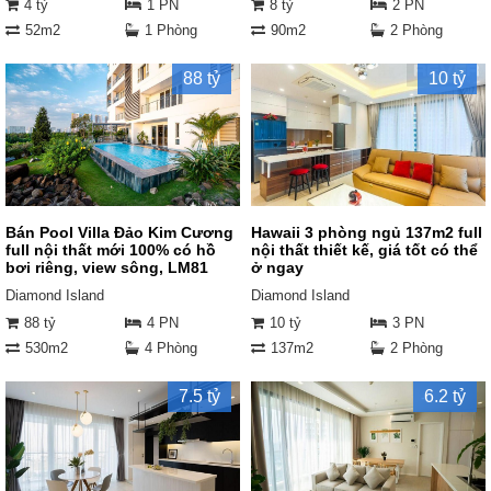
4 tỷ
1 PN
8 tỷ
2 PN
52m2
1 Phòng
90m2
2 Phòng
88 tỷ
10 tỷ
Bán Pool Villa Đảo Kim Cương
Hawaii 3 phòng ngủ 137m2 full
full nội thất mới 100% có hồ
nội thất thiết kế, giá tốt có thể
bơi riêng, view sông, LM81
ở ngay
Diamond Island
Diamond Island
88 tỷ
4 PN
10 tỷ
3 PN
530m2
4 Phòng
137m2
2 Phòng
7.5 tỷ
6.2 tỷ