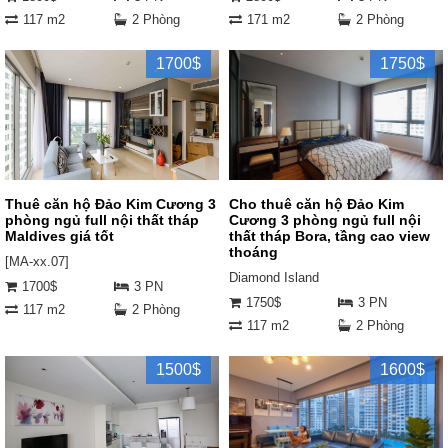
117 m2
2 Phòng
171 m2
2 Phòng
1700$
1750$
Thuê căn hộ Đảo Kim Cương 3
Cho thuê căn hộ Đảo Kim
phòng ngủ full nội thất tháp
Cương 3 phòng ngủ full nội
Maldives giá tốt
thất tháp Bora, tầng cao view
thoáng
[MA-xx.07]
Diamond Island
1700$
3 PN
1750$
3 PN
117 m2
2 Phòng
117 m2
2 Phòng
1500$
1600$