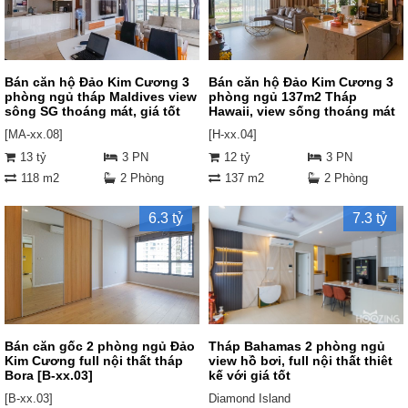
Bán căn hộ Đảo Kim Cương 3
Bán căn hộ Đảo Kim Cương 3
phòng ngủ tháp Maldives view
phòng ngủ 137m2 Tháp
sông SG thoáng mát, giá tốt
Hawaii, view sống thoáng mát
[MA-xx.08]
[H-xx.04]
13 tỷ
3 PN
12 tỷ
3 PN
118 m2
2 Phòng
137 m2
2 Phòng
6.3 tỷ
7.3 tỷ
Bán căn gốc 2 phòng ngủ Đảo
Tháp Bahamas 2 phòng ngủ
Kim Cương full nội thất tháp
view hồ bơi, full nội thất thiêt
Bora [B-xx.03]
kế với giá tốt
[B-xx.03]
Diamond Island