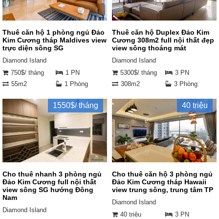
Thuê căn hộ 1 phòng ngủ Đảo
Thuê căn hộ Duplex Đảo Kim
Kim Cương tháp Maldives view
Cương 308m2 full nội thất đẹp
trực diện sông SG
view sông thoáng mát
Diamond Island
Diamond Island
750$/ tháng
1 PN
5300$/ tháng
3 PN
55m2
1 Phòng
308m2
3 Phòng
1550$/ tháng
40 triệu
Cho thuê nhanh 3 phòng ngủ
Cho thuê căn hộ 3 phòng ngủ
Đảo Kim Cương full nội thất
Đảo Kim Cương tháp Hawaii
view sông SG hướng Đông
view trung sông, trung tâm TP
Nam
Diamond Island
Diamond Island
40 triệu
3 PN