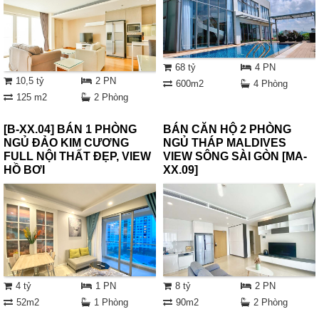
68 tỷ
4 PN
10,5 tỷ
2 PN
600m2
4 Phòng
125 m2
2 Phòng
[B-XX.04] BÁN 1 PHÒNG
BÁN CĂN HỘ 2 PHÒNG
NGỦ ĐẢO KIM CƯƠNG
NGỦ THÁP MALDIVES
FULL NỘI THẤT ĐẸP, VIEW
VIEW SÔNG SÀI GÒN [MA-
HỒ BƠI
XX.09]
4 tỷ
1 PN
8 tỷ
2 PN
52m2
1 Phòng
90m2
2 Phòng