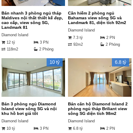
Bán nhanh 3 phòng ngủ tháp
Căn hiếm 2 phòng ngủ
Maldives nội thất thiết kế đẹp,
Bahamas view sông SG và
cao cấp, view sông SG,
Landmark 81, diện tích 92m2
Landmark 81
Diamond Island
Diamond Island
7.3 tỷ
2 PN
12 tỷ
3 PN
92m2
2 Phòng
118m2
2 Phòng
10 tỷ
6.8 tỷ
Bán 3 phòng ngủ Diamond
Bán căn hộ Diamond Island 2
Island view sông SG và nội
phòng ngủ tháp Briliant view
khu hồ bơi giá tốt
sông SG diện tích 98m2
Diamond Island
Diamond Island
10 tỷ
3 PN
6.8 tỷ
2 PN