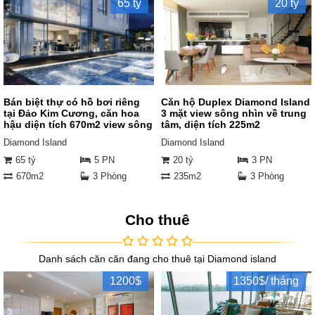
65 tỷ
20 tỷ
Bán biệt thự có hồ bơi riêng
Căn hộ Duplex Diamond Island
tại Đảo Kim Cương, căn hoa
3 mặt view sông nhìn về trung
hậu diện tích 670m2 view sông
tâm, diện tích 225m2
Diamond Island
Diamond Island
65 tỷ
5 PN
20 tỷ
3 PN
670m2
3 Phòng
235m2
3 Phòng
Cho thuê
Danh sách căn căn đang cho thuê tại Diamond island
1200$
1350$/ tháng