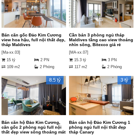
Bán căn gốc Đảo Kim Cương
Cần bán 3 phòng ngủ tháp
view hoa hậu, full nội thất đẹp,
Maldives tầng cao view thoáng
tháp Maldives
nhìn sông, Bitexco giá rẻ
[Ma-xx.03]
[MA-xx.07]
15 tỷ
2 PN
15.3 tỷ
3 PN
109 m2
2 Phòng
117 m2
2 Phòng
8.5 tỷ
3 tỷ
Bán căn hộ Đảo Kim Cương,
Bán căn hộ Đảo Kim Cương 1
căn gốc 2 phòng ngủ full nội
phòng ngủ full nội thất đẹp
thất đẹp view sông thoáng mát
tháp Canary