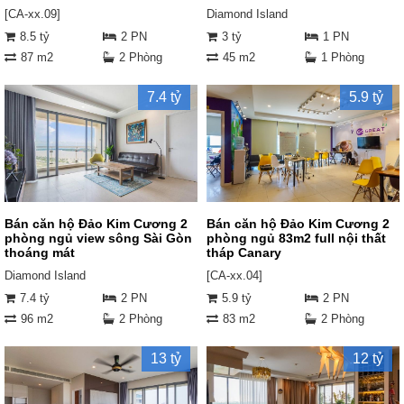
[CA-xx.09]
Diamond Island
8.5 tỷ
2 PN
3 tỷ
1 PN
87 m2
2 Phòng
45 m2
1 Phòng
7.4 tỷ
5.9 tỷ
Bán căn hộ Đảo Kim Cương 2
Bán căn hộ Đảo Kim Cương 2
phòng ngủ view sông Sài Gòn
phòng ngủ 83m2 full nội thất
thoáng mát
tháp Canary
Diamond Island
[CA-xx.04]
7.4 tỷ
2 PN
5.9 tỷ
2 PN
96 m2
2 Phòng
83 m2
2 Phòng
13 tỷ
12 tỷ