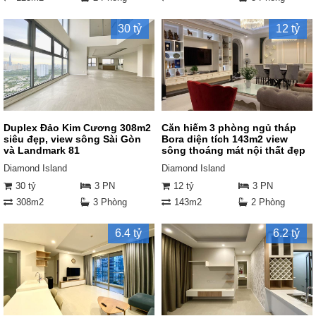
30 tỷ
12 tỷ
Duplex Đảo Kim Cương 308m2
Căn hiếm 3 phòng ngủ tháp
siêu đẹp, view sông Sài Gòn
Bora diện tích 143m2 view
và Landmark 81
sông thoáng mát nội thất đẹp
Diamond Island
Diamond Island
30 tỷ
3 PN
12 tỷ
3 PN
308m2
3 Phòng
143m2
2 Phòng
6.4 tỷ
6.2 tỷ