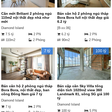
Căn mới Briliant 2 phòng ngủ
Bán căn hộ 2 phòng ngủ tháp
110m2 nội thất đẹp nhà như
Bora Bora full nội thất đẹp giá
mới
6.2 tỷ
Diamond Island
[B-xx.06]
7.5 tỷ
2 PN
6.2 tỷ
2 PN
110m2
2 Phòng
90m2
2 Phòng
7 tỷ
100 tỷ
Bán căn hộ 2 phòng ngủ tháp
Bán cặp căn Sky Villa tổng
Bora Bora, nội thất đẹp, ban
diện tích 1020m2 view 360
công Đông Nam giá 7 tỷ
Landmark 81, sông SG giá 100
tỷ
Diamond Island
Diamond Island
7 tỷ
2 PN
100 tỷ
5 PN