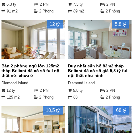
6.3 tỷ
2 PN
7.3 tỷ
2 PN
91 m2
2 Phòng
89 m2
2 Phòng
12 tỷ
5.8 tỷ
Bán 2 phòng ngủ lớn 125m2
Duy nhất căn hộ 83m2 tháp
tháp Briliant đã có sổ full nội
Briliant đã có sổ giá 5,8 tỷ full
thất nới chưa ở
nội thất như hình
Diamond Island
Diamond Island
12 tỷ
2 PN
5.8 tỷ
2 PN
125 m2
2 Phòng
83
2 Phòng
10,5 tỷ
68 tỷ