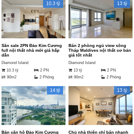
10.3 tỷ
13 tỷ
Săn sale 2PN Đảo Kim Cương
Bán 2 phòng ngủ view sông
full nội thất nhà mới giá hấp
Tháp Maldives nội thất cơ bản
dẫn
giá tốt nhất
Diamond Island
Diamond Island
10.3 tỷ
2 PN
13 tỷ
2 PN
90m2
2 Phòng
90m2
2 Phòng
14 tỷ
13 tỷ
Bán căn hộ Đảo Kim Cương
Chủ nhà thiện chí bán nhanh