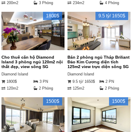
200m2
3 Phòng
234m2
4 Phòng
1800$
9.5 tỷ/ 1650$
Cho thuê căn hộ Diamond
Bán 2 phòng ngủ Tháp Briliant
Island 3 phòng ngủ 120m2 nội
Đảo Kim Cương diện tích
thất đẹp, view sông SG
125m2 view trực diện sông SG
Diamond Island
Diamond Island
1800$
3 PN
9.5 tỷ/ 1650$
2 PN
120m2
2 Phòng
125m2
2 Phòng
1500$
1500$