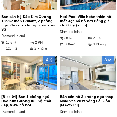
Bán căn hộ Đảo Kim Cương
Hot! Pool Villa hoàn thiện nội
125m2 tháp Briliant, 2 phòng
thất đẹp có hồ bơi riêng giá
ngủ, đã có sổ hồng, view sông
chỉ 68 tỷ (all in)
SG
Diamond Island
Diamond Island
68 tỷ
4 PN
10,5 tỷ
2 PN
600m2
4 Phòng
125 m2
2 Phòng
4 tỷ
8 tỷ
[B-xx.04] Bán 1 phòng ngủ
Bán căn hộ 2 phòng ngủ tháp
Đảo Kim Cương full nội thất
Maldives view sông Sài Gòn
đẹp, view hồ bơi
[MA-xx.09]
Diamond Island
Diamond Island