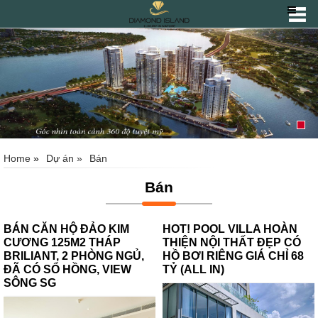
Home
»
Dự án »
Bán
Bán
BÁN CĂN HỘ ĐẢO KIM
HOT! POOL VILLA HOÀN
CƯƠNG 125M2 THÁP
THIỆN NỘI THẤT ĐẸP CÓ
BRILIANT, 2 PHÒNG NGỦ,
HỒ BƠI RIÊNG GIÁ CHỈ 68
ĐÃ CÓ SỔ HỒNG, VIEW
TỶ (ALL IN)
SÔNG SG