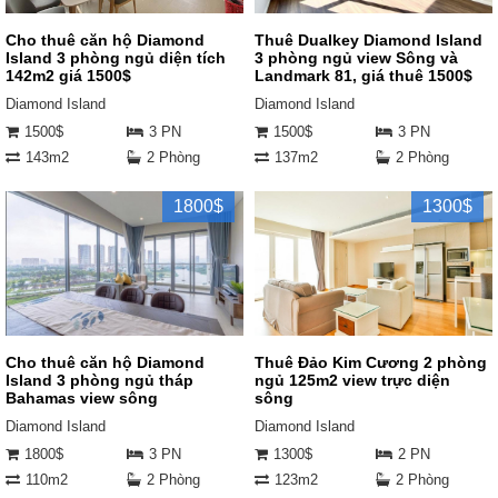
Cho thuê căn hộ Diamond
Thuê Dualkey Diamond Island
Island 3 phòng ngủ diện tích
3 phòng ngủ view Sông và
142m2 giá 1500$
Landmark 81, giá thuê 1500$
Diamond Island
Diamond Island
1500$
3 PN
1500$
3 PN
143m2
2 Phòng
137m2
2 Phòng
1800$
1300$
Cho thuê căn hộ Diamond
Thuê Đảo Kim Cương 2 phòng
Island 3 phòng ngủ tháp
ngủ 125m2 view trực diện
Bahamas view sông
sông
Diamond Island
Diamond Island
1800$
3 PN
1300$
2 PN
110m2
2 Phòng
123m2
2 Phòng