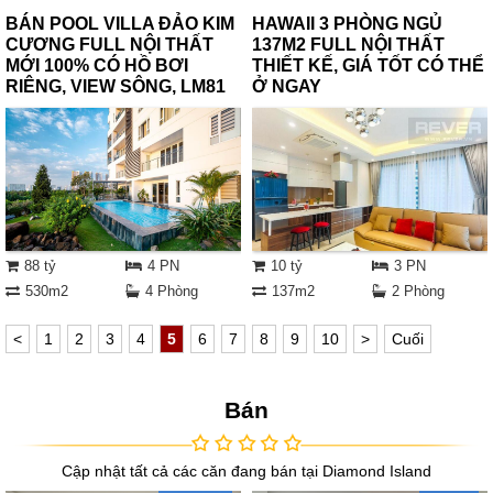
BÁN POOL VILLA ĐẢO KIM
HAWAII 3 PHÒNG NGỦ
CƯƠNG FULL NỘI THẤT
137M2 FULL NỘI THẤT
MỚI 100% CÓ HỒ BƠI
THIẾT KẾ, GIÁ TỐT CÓ THỂ
RIÊNG, VIEW SÔNG, LM81
Ở NGAY
88 tỷ
4 PN
10 tỷ
3 PN
530m2
4 Phòng
137m2
2 Phòng
<
1
2
3
4
5
6
7
8
9
10
>
Cuối
Bán
Cập nhật tất cả các căn đang bán tại Diamond Island