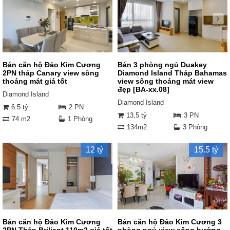
Bán căn hộ Đảo Kim Cương
Bán 3 phòng ngủ Duakey
2PN tháp Canary view sông
Diamond Island Tháp Bahamas
thoáng mát giá tốt
view sông thoáng mát view
đẹp [BA-xx.08]
Diamond Island
Diamond Island
6.5 tỷ
2 PN
13,5 tỷ
3 PN
74 m2
1 Phòng
134m2
3 Phòng
12 tỷ
15.5 tỷ
Bán căn hộ Đảo Kim Cương
Bán căn hộ Đảo Kim Cương 3