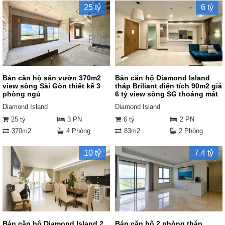
25 tỷ
6 tỷ
Bán căn hộ sân vườn 370m2
Bán căn hộ Diamond Island
view sông Sài Gòn thiết kế 3
tháp Briliant diện tích 90m2 giá
phòng ngủ
6 tỷ view sông SG thoáng mát
Diamond Island
Diamond Island
25 tỷ
3 PN
6 tỷ
2 PN
370m2
4 Phòng
83m2
2 Phòng
10 tỷ
7.4 tỷ
Bán căn hộ Diamond Island 2
Bán căn hộ 2 phòng tháp