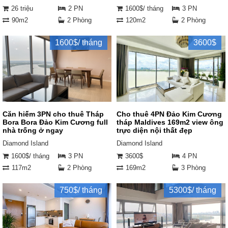
26 triệu
2 PN
1600$/ tháng
3 PN
90m2
2 Phòng
120m2
2 Phòng
1600$/ tháng
3600$
Căn hiếm 3PN cho thuê Tháp
Cho thuê 4PN Đảo Kim Cương
Bora Bora Đảo Kim Cương full
tháp Maldives 169m2 view ông
nhà trống ở ngay
trực diện nội thất đẹp
Diamond Island
Diamond Island
1600$/ tháng
3 PN
3600$
4 PN
117m2
2 Phòng
169m2
3 Phòng
750$/ tháng
5300$/ tháng