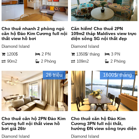
Cho thuê nhanh 2 phòng ngủ
Căn hiếm! Cho thuê 2PN
căn hộ Đảo Kim Cương full nội
109m2 tháp Maldives view trực
thất view hồ bơi
diện sông SG nội thất đẹp
Diamond Island
Diamond Island
1200$
2 PN
1350$/ tháng
3 PN
90m2
2 Phòng
109m2
2 Phòng
26 triệu
1600$/ tháng
Cho thuê căn hộ 2PN Đảo Kim
Cho thuê căn hộ Đảo Kim
Cương full nội thất view hồ
Cương 3PN full nội thất,
bơi giá 26tr
hướng ĐN view sông trực diện
Diamond Island
Diamond Island